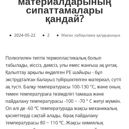
материалдарының
сипаттамалары
қандай?
●
2024-05-22
●
2
●
Маған хабарлама қалдырыңыз
Полиэтилен типтік термопластикалық болып
табылады, иіссіз, дәмсіз, улы емес жанғыш ақ ұнтақ.
Қалыптау арқылы өңделген PE шайыры - бұл
экструдталған балауыз түйіршіктелген материал, сүтті
ақ түсті. Балқу температурасы 100-130 °C, және оның
төмен температураға төзімділігі тамаша және
пайдалану температурасы -100 ~ -70 ° C жетуі мүмкін.
Ол әлі де -60 ℃ температурада жақсы механикалық
қасиеттерді сақтай алады, бірақ пайдалану
температурасы 80 ~ 110 ℃. Жақсы химиялық