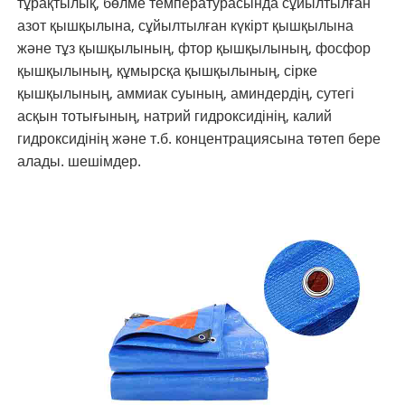
тұрақтылық, бөлме температурасында сұйылтылған
азот қышқылына, сұйылтылған күкірт қышқылына
және тұз қышқылының, фтор қышқылының, фосфор
қышқылының, құмырсқа қышқылының, сірке
қышқылының, аммиак суының, аминдердің, сутегі
асқын тотығының, натрий гидроксидінің, калий
гидроксидінің және т.б. концентрациясына төтеп бере
алады. шешімдер.