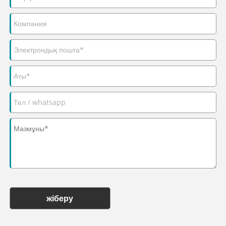
жіберу