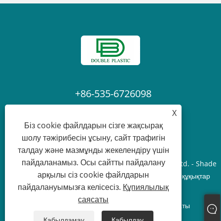
+86-535-6726098
X
Laura@ytdouble.com
Біз cookie файлдарын сізге жақсырақ
шолу тәжірибесін ұсыну, сайт трафигін
талдау және мазмұнды жекелендіру үшін
пайдаланамыз. Осы сайтты пайдалану
Copyright © 2022 Yantai Double Plastic Industry Co.,Ltd. - Shade
арқылы сіз cookie файлдарын
Net, PE Brandaulin, Scaffolding Safety Net - Барлық құқықтар
пайдалануымызға келісесіз.
Құпиялылық
қорғалған.
саясаты
Links
Sitemap
RSS
XML
Құпиялылық саясаты
Қабылдамау
Қабылдау