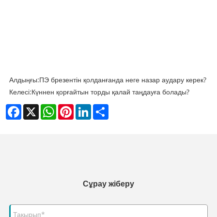
Алдыңғы:
ПЭ брезентін қолданғанда неге назар аудару керек?
Келесі:
Күннен қорғайтын торды қалай таңдауға болады?
Facebook
X
WhatsApp
Pinterest
LinkedIn
Share
Сұрау жіберу