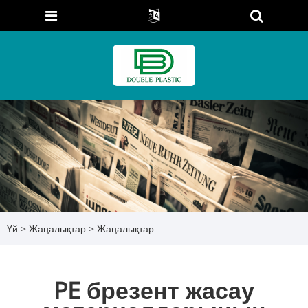
Үй
>
Жаңалықтар
>
Жаңалықтар
PE брезент жасау