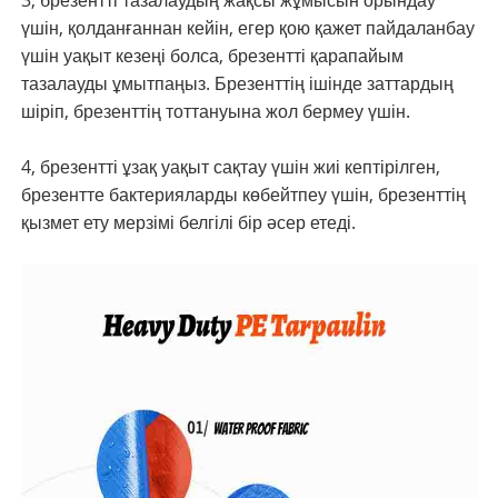
3, брезентті тазалаудың жақсы жұмысын орындау
үшін, қолданғаннан кейін, егер қою қажет пайдаланбау
үшін уақыт кезеңі болса, брезентті қарапайым
тазалауды ұмытпаңыз. Брезенттің ішінде заттардың
шіріп, брезенттің тоттануына жол бермеу үшін.
4, брезентті ұзақ уақыт сақтау үшін жиі кептірілген,
брезентте бактерияларды көбейтпеу үшін, брезенттің
қызмет ету мерзімі белгілі бір әсер етеді.