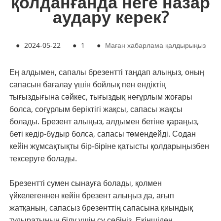
қолданғанда неге назар
аудару керек?
●
2024-05-22
●
1
●
Маған хабарлама қалдырыңыз
Ең алдымен, сапалы брезентті таңдап алыңыз, оның
сапасын бағалау үшін бойлық пен ендіктің
тығыздығына сәйкес, тығыздық неғұрлым жоғары
болса, соғұрлым беріктігі жақсы, сапасы жақсы
болады. Брезент алыңыз, алдымен бетіне қараңыз,
беті кедір-бұдыр болса, сапасы төмендейді. Содан
кейін жұмсақтықты бір-біріне қатысты қолдарыңызбен
тексеруге болады.
Брезентті сумен сынауға болады, қолмен
үйкелегеннен кейін брезент алыңыз да, ағып
жатқанын, сапасыз брезенттің сапасына қиындық
тудыратынын білу үшін су себіңіз. Екіншіден,