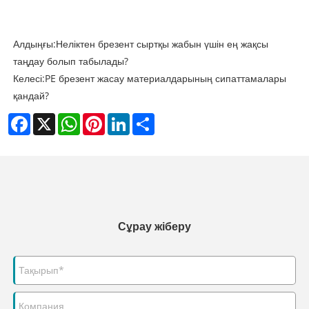
Алдыңғы:
Неліктен брезент сыртқы жабын үшін ең жақсы
таңдау болып табылады?
Келесі:
PE брезент жасау материалдарының сипаттамалары
қандай?
Facebook
X
WhatsApp
Pinterest
LinkedIn
Share
Сұрау жіберу