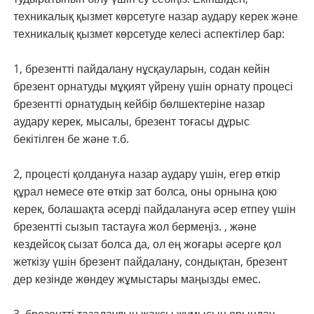
техникалық қызмет көрсетуге назар аудару керек және
техникалық қызмет көрсетуде келесі аспектілер бар:
1, брезентті пайдалану нұсқауларын, содан кейін
брезент орнатуды мұқият үйрену үшін орнату процесі
брезентті орнатудың кейбір бөлшектеріне назар
аудару керек, мысалы, брезент тоғасы дұрыс
бекітілген бе және т.б.
2, процесті қолдануға назар аудару үшін, егер өткір
құрал немесе өте өткір зат болса, оны орнына қою
керек, болашақта әсерді пайдалануға әсер етпеу үшін
брезентті сызып тастауға жол бермеңіз. , және
кездейсоқ сызат болса да, ол ең жоғары әсерге қол
жеткізу үшін брезент пайдалану, сондықтан, брезент
дер кезінде жөндеу жұмыстары маңызды емес.